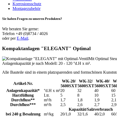
Korrosionsschutz
Montagezubehör
Sie haben Fragen zu unseren Produkten?
Wir beraten Sie gerne:
Telefon +49 (0)8734 / 4026
oder per
E-Mail
.
Kompaktanlagen "ELEGANT" Optimal
Mit Optimal Steu
Anlagenkapazität je nach Modell: 20 - 120 °d.H x m³.
Alle Bauteile sind in einem platzsparenden und formschönen Kunststo
WK-20/
WK-32/
WK-40/
W
Artikel-Nr.
5600SXT
5600SXT
5600SXT
56
Anlagenkapazität*
°d.H x m³
20
32
40
60
Harzfüllung
Ltr.
5
8
10
15
Durchfluss**
m³/h
1,7
1,8
1,9
2,1
Durchfluss***
m³/h
2,5
2,6
2,7
2,9
Kapazität/Salzverbrauch
bei 240 g Besalzung
m³/kg
20/1,0
32/1,6
40/2,0
60/