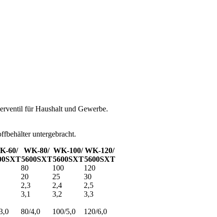
erventil für Haushalt und Gewerbe.
ffbehälter untergebracht.
K-60/
WK-80/
WK-100/
WK-120/
00SXT
5600SXT
5600SXT
5600SXT
80
100
120
20
25
30
2,3
2,4
2,5
3,1
3,2
3,3
3,0
80/4,0
100/5,0
120/6,0